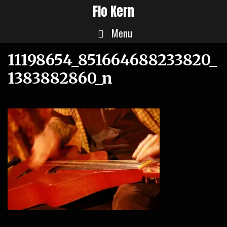
Skip
Flo Kern
to
Menu
content
11198654_851664688233820_
1383882860_n