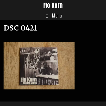
Skip
Flo Kern
to
Menu
content
DSC_0421