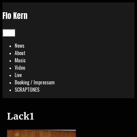
Skip
to
Flo Kern
content
Menu
News
About
Music
Video
Live
Booking / Impressum
SCRAPTONES
Lack1