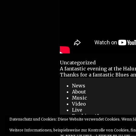
Categories
Uncategorized
Post
A fantastic evening at the Hal
navigation
Thanks for a fantastic Blues and
News
About
Music
Video
Live
Booking / Impressum
Datenschutz und Cookies: Diese Website verwendet Cookies. Wenn Si
SCRAPTONES
Weitere Informationen, beispielsweise zur Kontrolle von Cookies, fin
© 2026 Flo Kern
• Powered by
WPKoi