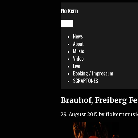
Skip
Flo Kern
to
content
Menu
News
About
Music
Video
Live
Booking / Impressum
SCRAPTONES
Brauhof, Freiberg F
29. August 2015
by
flokernmusi